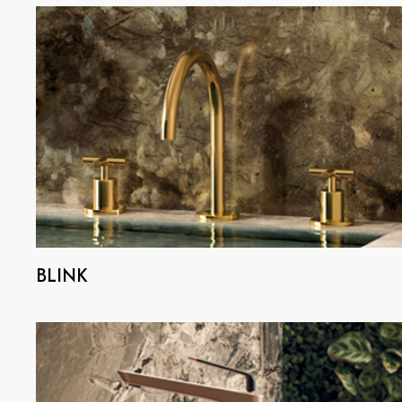
NEWS & EVENTI
Contatti
Cataloghi
Assistenza
R
BLINK