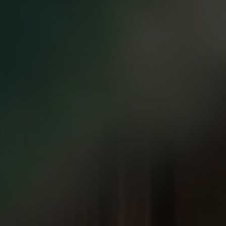
Contatti
Cataloghi
Assistenza
Rete commerciale
IT