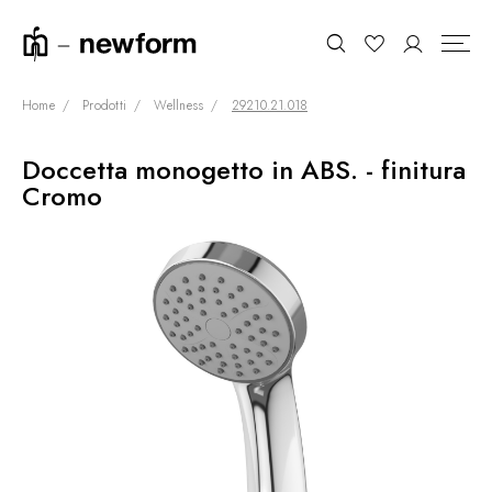
Home
Prodotti
Wellness
29210.21.018
Doccetta monogetto in ABS. - finitura
COLLEZIONI
Cerca
Cromo
SHOWROOM
CONTRACT DIVISION
REFERENZE
CHI SIAMO
SOSTENIBILITÀ
PRODOTTI
NEWS & EVENTI