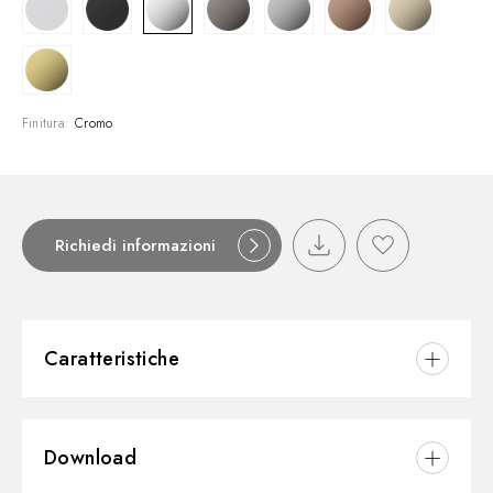
Finitura:
Cromo
Richiedi informazioni
Caratteristiche
Materiale:
Ottone/Marmo
Download
Installazione:
A parete