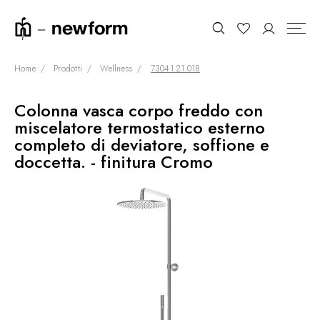
Home
Prodotti
Wellness
73041.21.018
Colonna vasca corpo freddo con
COLLEZIONI
Cerca
miscelatore termostatico esterno
SHOWROOM
completo di deviatore, soffione e
doccetta. - finitura Cromo
CONTRACT DIVISION
REFERENZE
CHI SIAMO
SOSTENIBILITÀ
PRODOTTI
NEWS & EVENTI