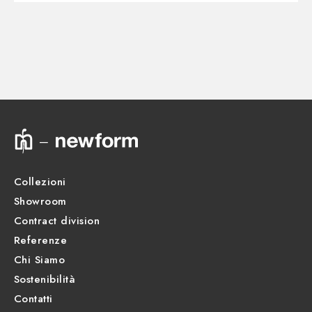
Disegno tecnico
CORPI INCASSO
Parte incasso. Membrana isolante e tenuta stagna -
finitura Neutro
Scheda prodotto
31085.00.000
Collezioni
Showroom
Contract division
Referenze
Chi Siamo
Sostenibilità
Contatti