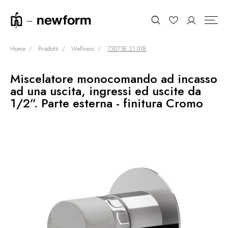
Home
Prodotti
Wellness
73075E.21.018
Miscelatore monocomando ad incasso
COLLEZIONI
Cerca
ad una uscita, ingressi ed uscite da
SHOWROOM
1/2”. Parte esterna - finitura Cromo
CONTRACT DIVISION
REFERENZE
CHI SIAMO
SOSTENIBILITÀ
PRODOTTI
NEWS & EVENTI