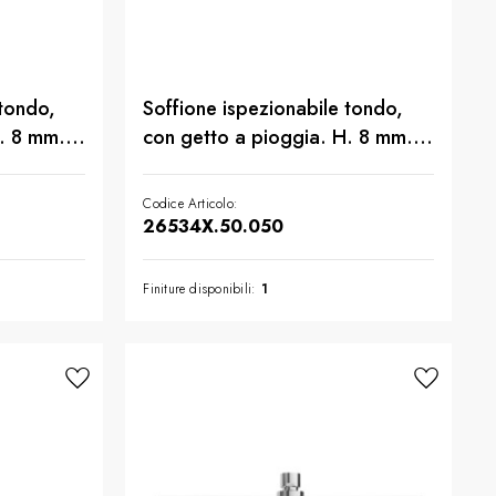
 tondo,
Soffione ispezionabile tondo,
. 8 mm. ø
con getto a pioggia. H. 8 mm. ø
omo
300 mm. - finitura Acciaio Inox
Codice Articolo:
26534X.50.050
Finiture disponibili:
1