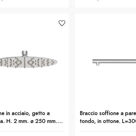
ne in acciaio, getto a
Braccio soffione a pare
ia. H. 2 mm. ø 250 mm. -
tondo, in ottone. L=30
ra Cromo
finitura Cromo