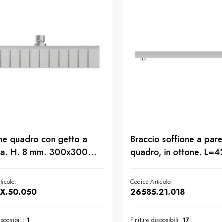
ne quadro con getto a
Braccio soffione a pare
ia. H. 8 mm. 300x300
quadro, in ottone. L=
finitura Acciaio Inox
finitura Cromo
ticolo:
Codice Articolo:
X.50.050
26585.21.018
isponibili:
1
Finiture disponibili:
17