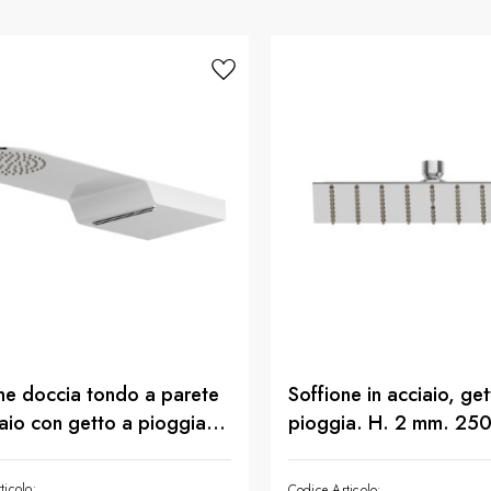
ne doccia tondo a parete
Soffione in acciaio, get
iaio con getto a pioggia e
pioggia. H. 2 mm. 25
a cascata. - finitura Cromo
mm. - finitura Cromo
ticolo:
Codice Articolo: