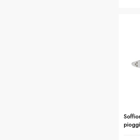
Soffio
piogg
finitu