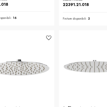
.018
22391.21.018
isponibili:
16
Finiture disponibili:
2
SION