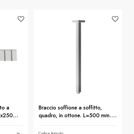
to a
Braccio soffione a soffitto,
0x250
quadro, in ottone. L=500 mm. -
finitura Cromo
Codice Articolo: