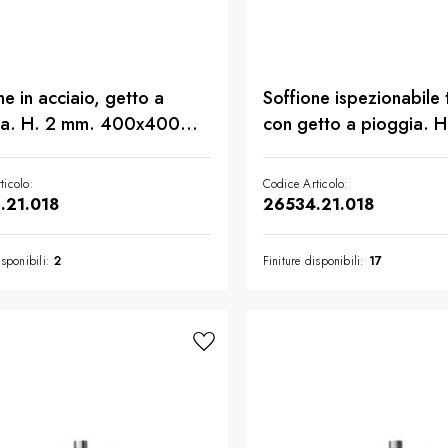
ne in acciaio, getto a
Soffione ispezionabile
ia. H. 2 mm. 400x400
con getto a pioggia. H
finitura Cromo
300 mm. - finitura Cr
ticolo:
Codice Articolo:
.21.018
26534.21.018
isponibili:
2
Finiture disponibili:
17