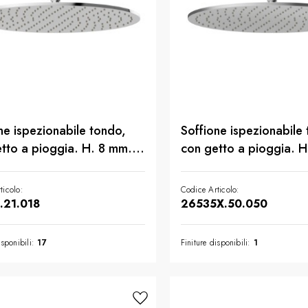
ne ispezionabile tondo,
Soffione ispezionabile
tto a pioggia. H. 8 mm. ø
con getto a pioggia. H
. - finitura Cromo
400 mm. - finitura Acci
ticolo:
Codice Articolo:
.21.018
26535X.50.050
isponibili:
17
Finiture disponibili:
1