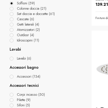
Soffioni
(
59
)
139.21
Colonne doccia
(
21
)
COLLEZIONI
Set doccia e doccette
(
61
)
Finiture d
Cascate
(
6
)
Getti laterali
(
4
)
SHOWROOM
Atomizzatori
(
2
)
Outdoor
(
4
)
CONTRACT DIVI
Idroscopini
(
11
)
Lavabi
REFERENZE
Lavabi
(
6
)
CHI SIAMO
Accessori bagno
Accessori
(
134
)
SOSTENIBILITÀ
Accessori tecnici
PRODOTTI
Corpi incasso
(
50
)
Pilette
(
9
)
Sifoni
(
5
)