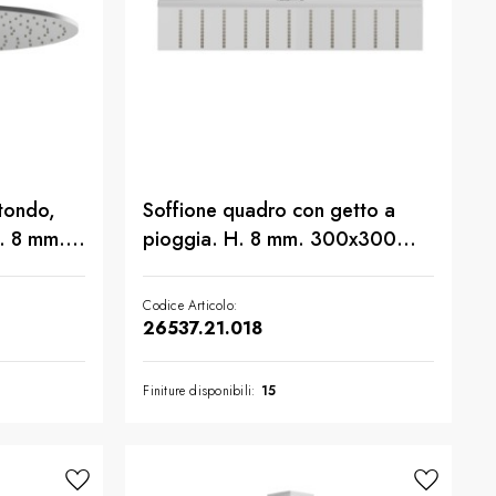
 tondo,
Soffione quadro con getto a
. 8 mm. ø
pioggia. H. 8 mm. 300x300
aio Inox
mm. - finitura Cromo
Codice Articolo:
26537.21.018
Finiture disponibili:
15