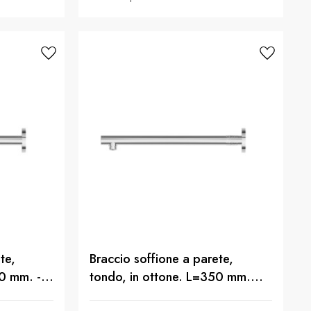
te,
Braccio soffione a parete,
0 mm. -
tondo, in ottone. L=350 mm.
LUXURY. - finitura Cromo