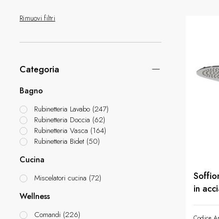
Rimuovi filtri
Categoria
Bagno
Rubinetteria Lavabo
(
247
)
Rubinetteria Doccia
(
62
)
Rubinetteria Vasca
(
164
)
Rubinetteria Bidet
(
50
)
Cucina
Soffio
Miscelatori cucina
(
72
)
in acc
Wellness
getto 
Comandi
(
226
)
Codice Ar