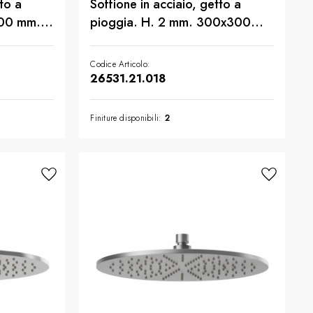
to a
Soffione in acciaio, getto a
00 mm. -
pioggia. H. 2 mm. 300x300
mm. - finitura Cromo
Codice Articolo:
26531.21.018
Finiture disponibili:
2