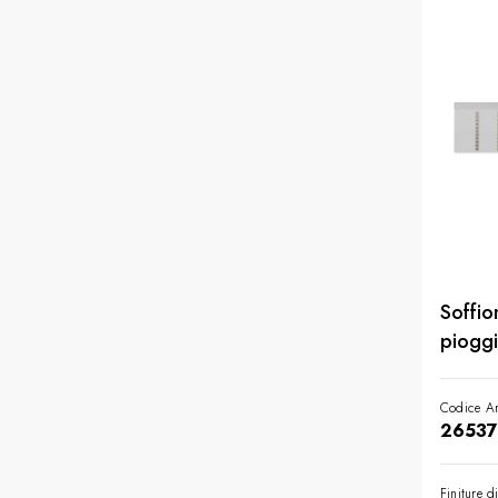
Soffio
piogg
mm. - 
Codice Ar
26537
Finiture d