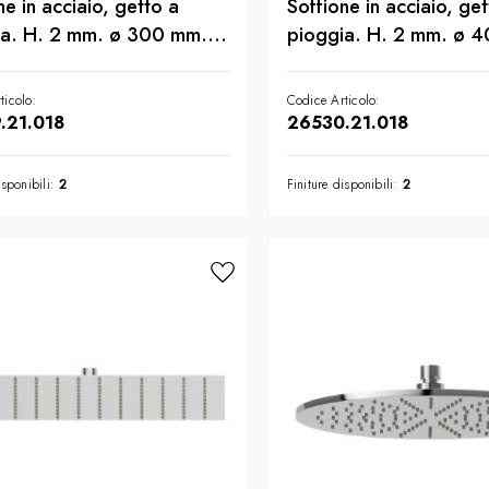
ne in acciaio, getto a
Soffione in acciaio, get
ia. H. 2 mm. ø 300 mm. -
pioggia. H. 2 mm. ø 4
ra Cromo
finitura Cromo
ticolo:
Codice Articolo:
.21.018
26530.21.018
ete commerciale
isponibili:
2
Finiture disponibili:
2