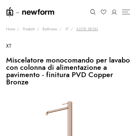
Home
Prodotti
Bathroom
XT
4221E.58.061
XT
COLLEZIONI
Cerca
Miscelatore monocomando per lavabo
SHOWROOM
con colonna di alimentazione a
CONTRACT DIVISION
pavimento - finitura PVD Copper
Bronze
REFERENZE
CHI SIAMO
SOSTENIBILITÀ
PRODOTTI
NEWS & EVENTI