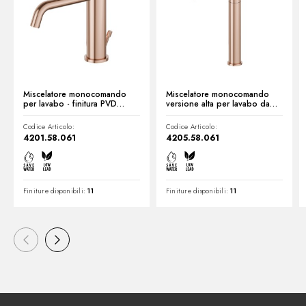
Miscelatore monocomando
Miscelatore monocomando
per lavabo - finitura PVD
versione alta per lavabo da
Copper Bronze
appoggio - finitura PVD
Copper Bronze
Codice Articolo:
Codice Articolo:
4201.58.061
4205.58.061
Finiture disponibili:
11
Finiture disponibili:
11