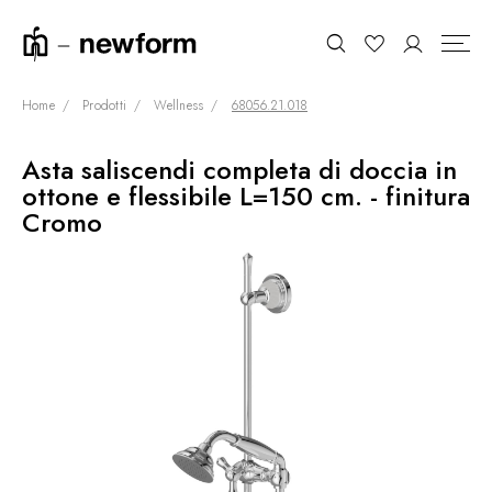
Home
Prodotti
Wellness
68056.21.018
Asta saliscendi completa di doccia in
COLLEZIONI
Cerca
ottone e flessibile L=150 cm. - finitura
SHOWROOM
Cromo
CONTRACT DIVISION
REFERENZE
CHI SIAMO
SOSTENIBILITÀ
PRODOTTI
NEWS & EVENTI