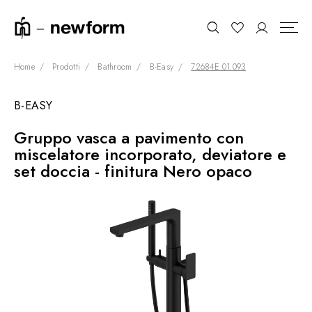
Home
Prodotti
Bathroom
B-Easy
72684E.01.093
B-EASY
COLLEZIONI
Cerca
Gruppo vasca a pavimento con
SHOWROOM
miscelatore incorporato, deviatore e
CONTRACT DIVISION
set doccia - finitura Nero opaco
REFERENZE
CHI SIAMO
SOSTENIBILITÀ
PRODOTTI
NEWS & EVENTI