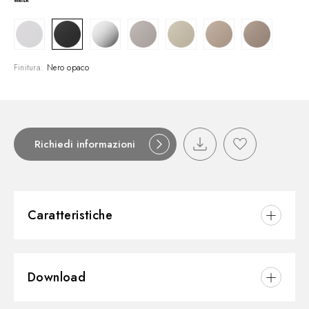
Finitura:
Nero opaco
Richiedi informazioni
Caratteristiche
Materiale:
Ottone
Download
Installazione:
Incasso a pavimento