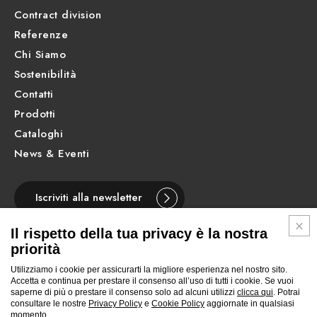
Contract division
Referenze
Chi Siamo
Sostenibilità
Contatti
Prodotti
Cataloghi
News & Eventi
Iscriviti alla newsletter
Il rispetto della tua privacy è la nostra
priorità
Utilizziamo i cookie per assicurarti la migliore esperienza nel nostro sito.
ITALIANO
Accetta e continua per prestare il consenso all’uso di tutti i cookie. Se vuoi
saperne di più o prestare il consenso solo ad alcuni utilizzi
clicca qui
. Potrai
consultare le nostre
Privacy Policy
e
Cookie Policy
aggiornate in qualsiasi
Segui
Segui
Segui
Segui
Segui
Segui
Segui
momento.