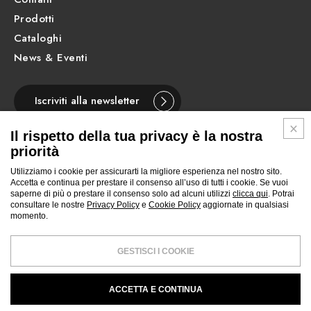
Prodotti
Cataloghi
News & Eventi
Iscriviti alla newsletter
Il rispetto della tua privacy è la nostra
priorità
Utilizziamo i cookie per assicurarti la migliore esperienza nel nostro sito.
ITALIANO
Accetta e continua per prestare il consenso all’uso di tutti i cookie. Se vuoi
saperne di più o prestare il consenso solo ad alcuni utilizzi
clicca qui
. Potrai
consultare le nostre
Privacy Policy
e
Cookie Policy
aggiornate in qualsiasi
Segui
Segui
Segui
Segui
Segui
Segui
Segui
momento.
Newform
Newform
Newform
Newform
Newform
Newform
Newform
su
su
su
su
su
su
su
Facebook
Pinterest
Youtube
Instagram
Linkedin
Archilovers
Archiproducts
GESTISCI I COOKIE
Newform S.p.A. | Registro delle imprese Vercelli e Codice fiscale
01299930030 - P.IVA 01775520024 - Capitale sociale € 1.800.000 i.v.
ACCETTA E CONTINUA
PRIVACY POLICY
WHISTLEBLOWING
COOKIES POLICY
CREDITS