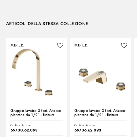
Disegno tecnico
CORPI INCASSO
Parte incasso. Membrana isolante - finitura Neutro
27858.00.000
Scheda prodotto
ARTICOLI DELLA STESSA COLLEZIONE
PARK L.E.
PARK L.E.
Gruppo lavabo 3 fori. Attacco
Gruppo lavabo 3 fori. Attacco
piantana da 1/2” - finitura
piantana da 1/2” - finitura
PVD Glossy Gold - Matt Black
PVD Glossy Gold - Matt Black
Codice Articolo:
Codice Articolo:
69700.62.093
69706.62.093