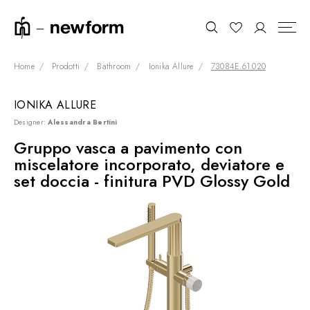
Home
Prodotti
Bathroom
Ionika Allure
73084E.61.020
IONIKA ALLURE
COLLEZIONI
Cerca
Designer:
Alessandra Bertini
SHOWROOM
Gruppo vasca a pavimento con
miscelatore incorporato, deviatore e
CONTRACT DIVISION
set doccia - finitura PVD Glossy Gold
REFERENZE
CHI SIAMO
SOSTENIBILITÀ
PRODOTTI
NEWS & EVENTI