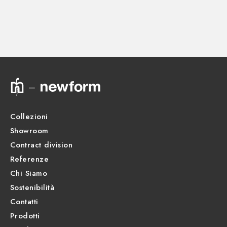
CORPI INCASSO
Parte incasso. Membrana isolante - finitura Neutro
27879.00.000
Scheda prodotto
Collezioni
Showroom
Contract division
Referenze
Chi Siamo
Sostenibilità
Contatti
Prodotti