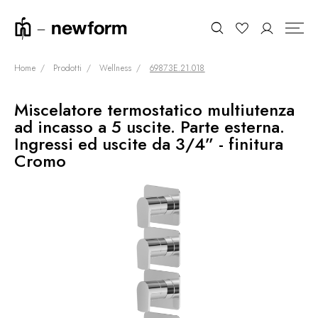
Home
Prodotti
Wellness
69873E.21.018
Miscelatore termostatico multiutenza
COLLEZIONI
Cerca
ad incasso a 5 uscite. Parte esterna.
SHOWROOM
Ingressi ed uscite da 3/4” - finitura
Cromo
CONTRACT DIVISION
REFERENZE
CHI SIAMO
SOSTENIBILITÀ
PRODOTTI
NEWS & EVENTI