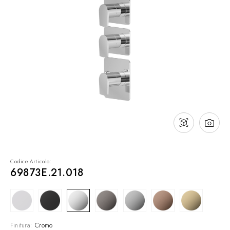
Contatti
Cataloghi
Assistenza
Rete commerciale
IT
Codice Articolo:
69873E.21.018
Finitura:
Cromo