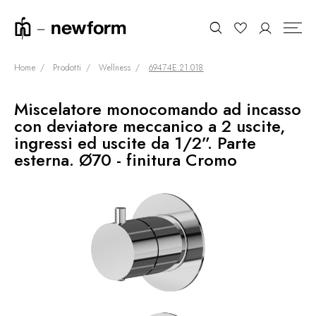
Home
Prodotti
Wellness
69474E.21.018
Miscelatore monocomando ad incasso
COLLEZIONI
Cerca
con deviatore meccanico a 2 uscite,
SHOWROOM
ingressi ed uscite da 1/2”. Parte
esterna. Ø70 - finitura Cromo
CONTRACT DIVISION
REFERENZE
CHI SIAMO
SOSTENIBILITÀ
PRODOTTI
NEWS & EVENTI