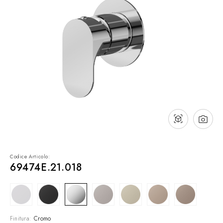
Contatti
Cataloghi
Assistenza
Rete commerciale
IT
Codice Articolo:
69474E.21.018
Finitura:
Cromo