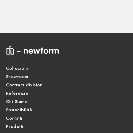
CORPI INCASSO
Parte incasso. Membrana isolante e tenuta stagna -
finitura Neutro
Scheda prodotto
31087.00.000
Collezioni
Showroom
Contract division
Referenze
Chi Siamo
Sostenibilità
Contatti
Prodotti