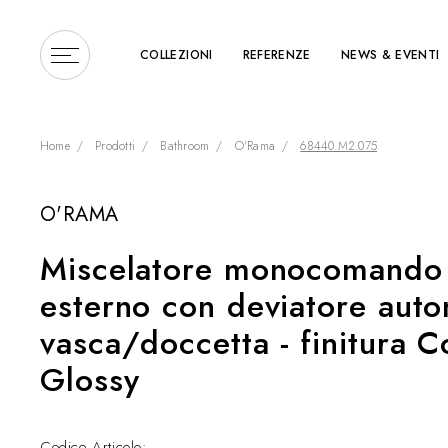
COLLEZIONI
REFERENZE
NEWS & EVENTI
Home
Prodotti
Bathroom
O'Rama
68440.M2.075
O'RAMA
Inserire un termine di r
Miscelatore monocomando
esterno con deviatore auto
vasca/doccetta - finitura 
Glossy
Codice Articolo: