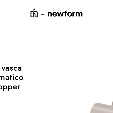
icerca o un codice prodotto
 vasca
matico
Copper