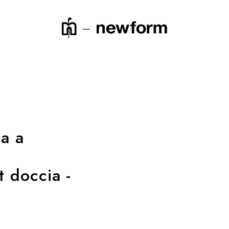
icerca o un codice prodotto
ca a
t doccia -