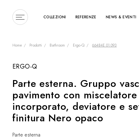
COLLEZIONI
REFERENZE
NEWS & EVENTI
Home
Prodotti
Bathroom
Ergo-Q
66484E.01.093
ERGO-Q
Inserire un termine di r
Parte esterna. Gruppo vas
pavimento con miscelatore
incorporato, deviatore e se
finitura Nero opaco
Parte esterna