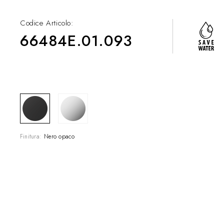
Codice Articolo:
66484E.01.093
COLLEZIONI
SHOWROOM
CONTRACT DIVI
Finitura:
Nero opaco
REFERENZE
CHI SIAMO
SOSTENIBILITÀ