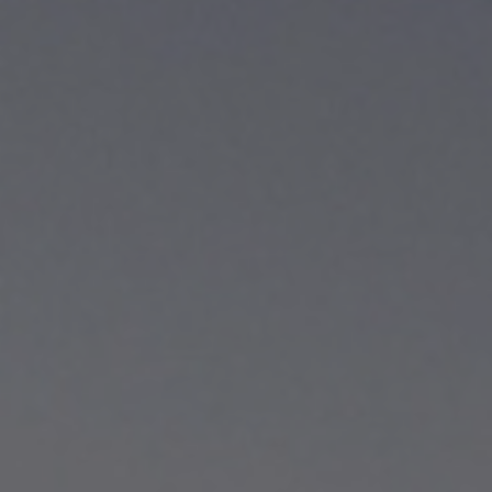
Contatti
Cataloghi
Assistenza
Rete commerciale
IT