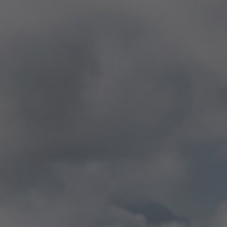
Contatti
Cataloghi
Assistenza
Rete commerciale
IT