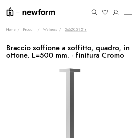
Home
Prodotti
Wellness
26520.21.018
Braccio soffione a soffitto, quadro, in
COLLEZIONI
Cerca
ottone. L=500 mm. - finitura Cromo
SHOWROOM
CONTRACT DIVISION
REFERENZE
CHI SIAMO
SOSTENIBILITÀ
PRODOTTI
NEWS & EVENTI