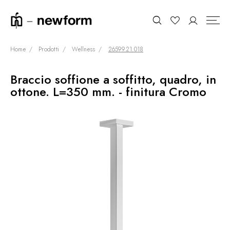
Home
Prodotti
Wellness
26599.21.018
Braccio soffione a soffitto, quadro, in
COLLEZIONI
Cerca
ottone. L=350 mm. - finitura Cromo
SHOWROOM
CONTRACT DIVISION
REFERENZE
CHI SIAMO
SOSTENIBILITÀ
PRODOTTI
NEWS & EVENTI