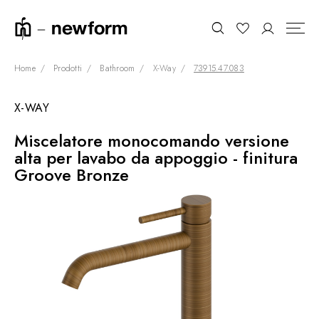
Home
Prodotti
Bathroom
X-Way
73915.47.083
X-WAY
COLLEZIONI
Cerca
Miscelatore monocomando versione
SHOWROOM
alta per lavabo da appoggio - finitura
CONTRACT DIVISION
Groove Bronze
REFERENZE
CHI SIAMO
SOSTENIBILITÀ
PRODOTTI
NEWS & EVENTI