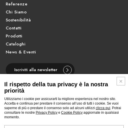
Referenze
Chi Siamo
Sostenibilità
Contatti
Prodotti
Cataloghi
News & Eventi
Iscriviti alla newsletter
Il rispetto della tua privacy è la nostra
priorità
Utilizziamo i cookie per assicurarti la migliore esperienza nel nostro sito.
ITALIANO
Accetta e continua per prestare il consenso all’uso di tutti i cookie. Se vuoi
saperne di più o prestare il consenso solo ad alcuni utilizzi
clicca qui
. Potrai
consultare le nostre
Privacy Policy
e
Cookie Policy
aggiornate in qualsiasi
Segui
Segui
Segui
Segui
Segui
Segui
Segui
momento.
Newform
Newform
Newform
Newform
Newform
Newform
Newform
su
su
su
su
su
su
su