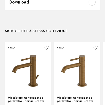
Download
Installazione:
Da appoggio
Versione:
Alta
3D
Istruzioni e ricambi
Tipo di foro:
Monoforo
Tipologia di comando:
Monocomando
ARTICOLI DELLA STESSA COLLEZIONE
Disegno tecnico
Scarico:
Senza scarico
Miscelazione dell' acqua:
Meccanica
X-WAY
X-WAY
Scheda prodotto
Miscelatore monocomando
Miscelatore monocomando
per lavabo - finitura Groove
per lavabo - finitura Groove
Bronze
Bronze