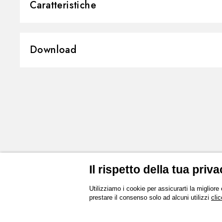
Caratteristiche
Materiale:
Acciaio Inox
Download
3D
Istruzioni e ricambi
Disegno tecnico
Scheda prodotto
Il rispetto della tua priva
Utilizziamo i cookie per assicurarti la migliore
prestare il consenso solo ad alcuni utilizzi
clic