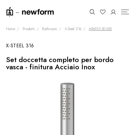
Home
Prodotti
Bathroom
X-Steel 316
69693X.50.050
X-STEEL 316
COLLEZIONI
Cerca
Set doccetta completo per bordo
SHOWROOM
vasca - finitura Acciaio Inox
CONTRACT DIVISION
REFERENZE
CHI SIAMO
SOSTENIBILITÀ
PRODOTTI
NEWS & EVENTI