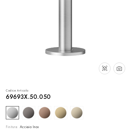
Contatti
Cataloghi
Assistenza
Rete commerciale
IT
Codice Articolo:
69693X.50.050
Finitura:
Acciaio Inox